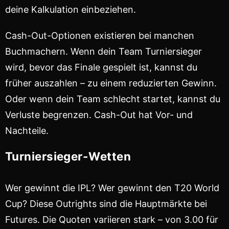
deine Kalkulation einbeziehen.
Cash-Out-Optionen existieren bei manchen
Buchmachern. Wenn dein Team Turniersieger
wird, bevor das Finale gespielt ist, kannst du
früher auszahlen – zu einem reduzierten Gewinn.
Oder wenn dein Team schlecht startet, kannst du
Verluste begrenzen. Cash-Out hat Vor- und
Nachteile.
Turniersieger-Wetten
Wer gewinnt die IPL? Wer gewinnt den T20 World
Cup? Diese Outrights sind die Hauptmärkte bei
Futures. Die Quoten variieren stark – von 3.00 für