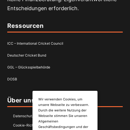
Entscheidungen erforderlich.
Ressourcen
ICC – International Cricket Council
Deutscher Cricket Bund
GGL – Glücksspielbehörde
DOSB
Über uns
Wir verwenden Cookies, um
unsere Webseite zu verbessern.
Durch die weitere Nutzung der
Webseite stimmen Sie unseren
Datenschutzerklärung
Allgemeinen
Cookie-Richtlinie
Geschäftsbedingungen und der