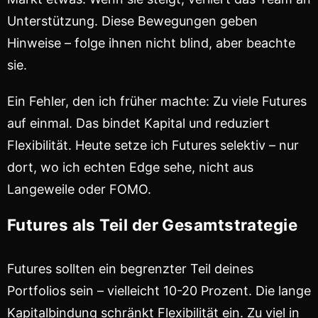
Unterstützung. Diese Bewegungen geben
Hinweise – folge ihnen nicht blind, aber beachte
sie.
Ein Fehler, den ich früher machte: Zu viele Futures
auf einmal. Das bindet Kapital und reduziert
Flexibilität. Heute setze ich Futures selektiv – nur
dort, wo ich echten Edge sehe, nicht aus
Langeweile oder FOMO.
Futures als Teil der Gesamtstrategie
Futures sollten ein begrenzter Teil deines
Portfolios sein – vielleicht 10-20 Prozent. Die lange
Kapitalbindung schränkt Flexibilität ein. Zu viel in