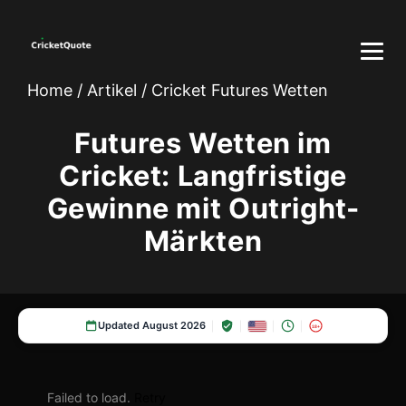
Home
/
Artikel
/
Cricket Futures Wetten
Futures Wetten im
Cricket: Langfristige
Gewinne mit Outright-
Märkten
Updated August 2026
18+
Failed to load.
Retry