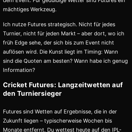
dem Event. Für geduldige Wetter sind Futures ein
mächtiges Werkzeug.
Ich nutze Futures strategisch. Nicht für jedes
Turnier, nicht für jeden Markt – aber dort, wo ich
früh Edge sehe, der sich bis zum Event nicht
auflösen wird. Die Kunst liegt im Timing: Wann
sind die Quoten am besten? Wann habe ich genug
Information?
Cricket Futures: Langzeitwetten auf
den Turniersieger
Futures sind Wetten auf Ergebnisse, die in der
Zukunft liegen – typischerweise Wochen bis
Monate entfernt. Du wettest heute auf den IPL-