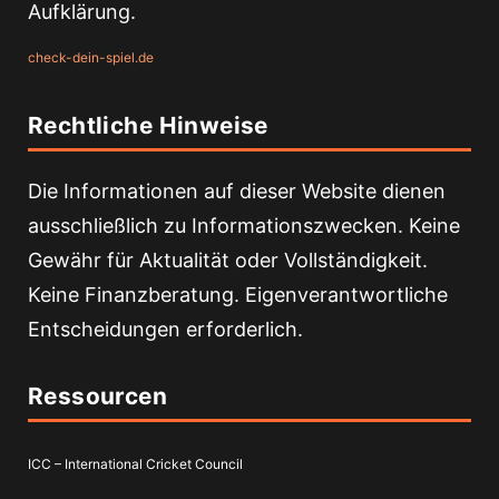
Aufklärung.
check-dein-spiel.de
Rechtliche Hinweise
Die Informationen auf dieser Website dienen
ausschließlich zu Informationszwecken. Keine
Gewähr für Aktualität oder Vollständigkeit.
Keine Finanzberatung. Eigenverantwortliche
Entscheidungen erforderlich.
Ressourcen
ICC – International Cricket Council