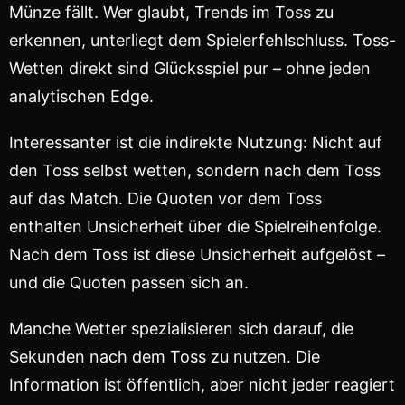
Münze fällt. Wer glaubt, Trends im Toss zu
erkennen, unterliegt dem Spielerfehlschluss. Toss-
Wetten direkt sind Glücksspiel pur – ohne jeden
analytischen Edge.
Interessanter ist die indirekte Nutzung: Nicht auf
den Toss selbst wetten, sondern nach dem Toss
auf das Match. Die Quoten vor dem Toss
enthalten Unsicherheit über die Spielreihenfolge.
Nach dem Toss ist diese Unsicherheit aufgelöst –
und die Quoten passen sich an.
Manche Wetter spezialisieren sich darauf, die
Sekunden nach dem Toss zu nutzen. Die
Information ist öffentlich, aber nicht jeder reagiert