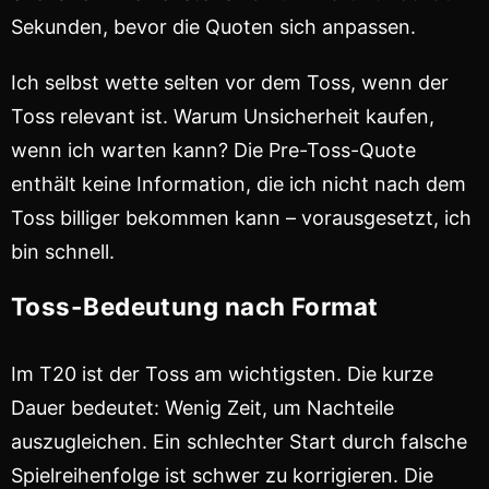
Sekunden, bevor die Quoten sich anpassen.
Ich selbst wette selten vor dem Toss, wenn der
Toss relevant ist. Warum Unsicherheit kaufen,
wenn ich warten kann? Die Pre-Toss-Quote
enthält keine Information, die ich nicht nach dem
Toss billiger bekommen kann – vorausgesetzt, ich
bin schnell.
Toss-Bedeutung nach Format
Im T20 ist der Toss am wichtigsten. Die kurze
Dauer bedeutet: Wenig Zeit, um Nachteile
auszugleichen. Ein schlechter Start durch falsche
Spielreihenfolge ist schwer zu korrigieren. Die