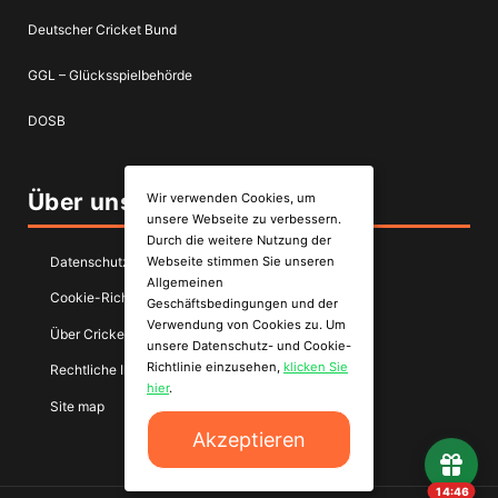
Deutscher Cricket Bund
GGL – Glücksspielbehörde
DOSB
Über uns
Wir verwenden Cookies, um
unsere Webseite zu verbessern.
Durch die weitere Nutzung der
Webseite stimmen Sie unseren
Datenschutzerklärung
Allgemeinen
Cookie-Richtlinie
Geschäftsbedingungen und der
Verwendung von Cookies zu. Um
Über CricketQuote
unsere Datenschutz- und Cookie-
Richtlinie einzusehen,
klicken Sie
Rechtliche Informationen
hier
.
Site map
Akzeptieren
14:45